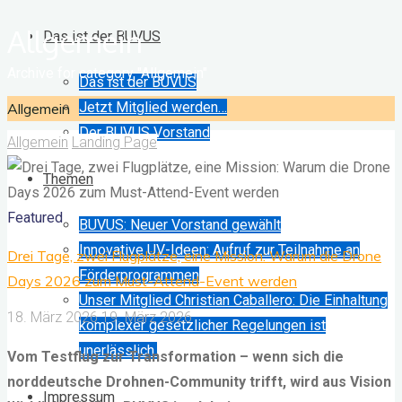
Bundesverband
Allgemein
für
Das ist der BUVUS
Unbemannte
Home
Archive for category "Allgemein"
Das ist der BUVUS
Systeme
Jetzt Mitglied werden…
Allgemein
Der BUVUS Vorstand
e.
Allgemein
Landing Page
V.
Themen
Gemeinsam
Featured
entwickeln.
BUVUS: Neuer Vorstand gewählt
Vernetzt
Innovative UV-Ideen: Aufruf zur Teilnahme an
Drei Tage, zwei Flugplätze, eine Mission: Warum die Drone
gestalten...Modal
Förderprogrammen
Days 2026 zum Must-Attend-Event werden
Autonomy.
Unser Mitglied Christian Caballero: Die Einhaltung
18. März 2026
19. März 2026
Ready
komplexer gesetzlicher Regelungen ist
for
unerlässlich.
Vom Testflug zur Transformation – wenn sich die
any
norddeutsche Drohnen-Community trifft, wird aus Vision
Impressum
mission.