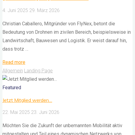
4. Juni 2025
29. März 2026
​Christian Caballero, Mitgründer von FlyNex, betont die
Bedeutung von Drohnen im zivilen Bereich, beispielsweise in
Landwirtschaft, Bauwesen und Logistik. Er weist darauf hin,
dass trotz …
"Unser
Read more
Mitglied
Allgemein
Landing Page
Christian
Caballero:
Featured
Die
Jetzt Mitglied werden…
Einhaltung
22. Mai 2025
23. Juni 2026
komplexer
gesetzlicher
Möchten Sie die Zukunft der unbemannten Mobilität aktiv
Regelungen
mitgestalten und Teil eines dynamischen Netzwerks von