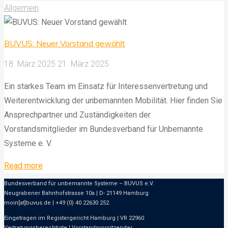
Allgemein
BUVUS: Neuer Vorstand gewählt
18. März 2025
21. März 2025
Ein starkes Team im Einsatz für Interessenvertretung und
Weiterentwicklung der unbemannten Mobilität. Hier finden Sie
Ansprechpartner und Zuständigkeiten der
Vorstandsmitglieder im Bundesverband für Unbemannte
Systeme e. V.
"BUVUS:
Read more
Neuer
Bundesverband für unbemannte Systeme – BUVUS e.V.
Vorstand
Neugrabener Bahnhofstrasse 10a | D- 21149 Hamburg
moin[at]buvus.de | +49 (0) 40 22630 252
gewählt"
Eingetragen im Registergericht Hamburg | VR 22960
Vertretungsberechtigte | Vorstandsvorsitzender