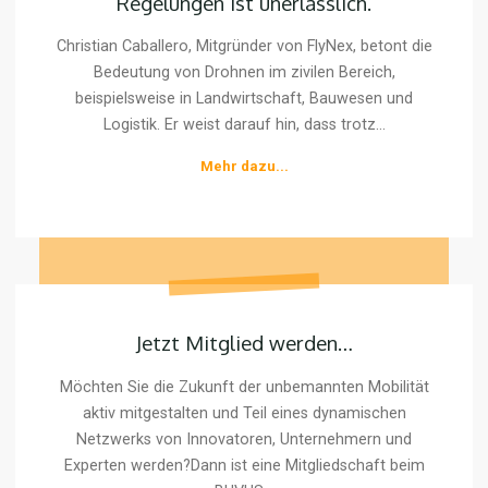
Regelungen ist unerlässlich.
2026
Die
zum
Einhaltung
​Christian Caballero, Mitgründer von FlyNex, betont die
Must-
komplexer
Bedeutung von Drohnen im zivilen Bereich,
Attend-
gesetzlicher
beispielsweise in Landwirtschaft, Bauwesen und
Event
Regelungen
werden"
Logistik. Er weist darauf hin, dass trotz...
ist
"Unser
Mehr dazu...
unerlässlich.
Mitglied
Christian
Caballero:
Die
Einhaltung
Jetzt
komplexer
Mitglied
gesetzlicher
Jetzt Mitglied werden…
werden…
Regelungen
ist
Möchten Sie die Zukunft der unbemannten Mobilität
unerlässlich."
aktiv mitgestalten und Teil eines dynamischen
Netzwerks von Innovatoren, Unternehmern und
Experten werden?Dann ist eine Mitgliedschaft beim