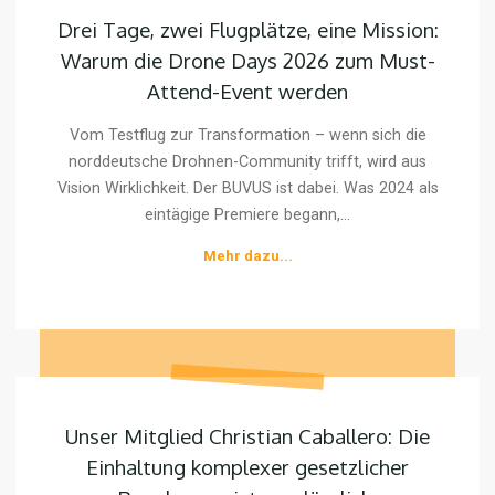
Tage,
Drei Tage, zwei Flugplätze, eine Mission:
zwei
Warum die Drone Days 2026 zum Must-
Flugplätze,
Attend-Event werden
eine
Mission:
Vom Testflug zur Transformation – wenn sich die
Warum
norddeutsche Drohnen-Community trifft, wird aus
die
Vision Wirklichkeit. Der BUVUS ist dabei. Was 2024 als
Drone
eintägige Premiere begann,...
Days
"Drei
Mehr dazu...
2026
Tage,
zum
zwei
Must-
Flugplätze,
Attend-
eine
Event
Mission:
Unser
werden
Warum
Mitglied
die
Unser Mitglied Christian Caballero: Die
Christian
Drone
Einhaltung komplexer gesetzlicher
Caballero:
Days