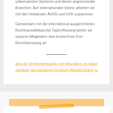
unbemannten Systeme und denen angrenzender
Branchen. Auf internationaler Ebene arbeiten wir
mit den Verbänden AUVSI und UVSI zusammen.
Gemeinsam mit der international ausgerichteten
Rechtsanwaltskanzlei TaylorWessing bieten wir
unseren Mitgliedern eine kostenfreie Erst-
Rechtsberatung an.
 Drohnenindustrie von Innovation zu industrieller Integration
+
wickeln gemeinsamen Drohnen-Abwehrschirm gegen UAS und Sabota
Drei