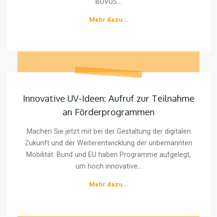
BUVUS...
"Jetzt
Mehr dazu...
Mitglied
werden…"
Innovative
UV-
Innovative UV-Ideen: Aufruf zur Teilnahme
Ideen:
an Förderprogrammen
Aufruf
zur
Machen Sie jetzt mit bei der Gestaltung der digitalen
Teilnahme
Zukunft und der Weiterentwicklung der unbemannten
an
Mobilität: Bund und EU haben Programme aufgelegt,
Förderprogrammen
um hoch innovative...
"Innovative
Mehr dazu...
UV-
Ideen:
Aufruf