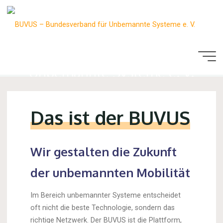
Skip
to
content
BUV
BUVUS – Bundesverband für
Bund
Unbemannte Systeme e. V.
für
Unbe
Gemeinsam entwickeln. Vernetzt gestalten…Modal Autonomy.
Ready for any mission.
Syst
Das ist der BUVUS
Wir gestalten die Zukunft
der unbemannten Mobilität
Im Bereich unbemannter Systeme entscheidet
oft nicht die beste Technologie, sondern das
richtige Netzwerk. Der BUVUS ist die Plattform,